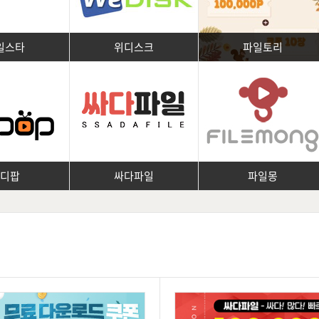
일스타
위디스크
파일토리
피디팝
싸다파일
파일몽