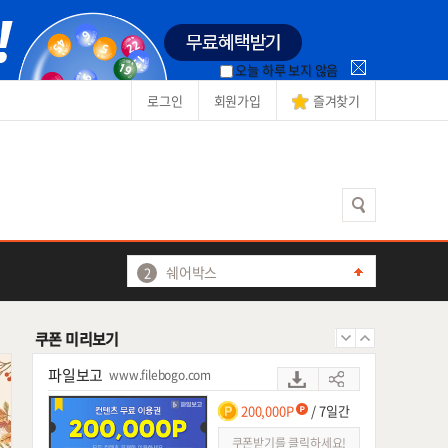
빅파일
www.bigfile.co.kr
100,000
/ 7일간
오늘 하루 보지 않음
쿠폰받기를 클릭하세요!
로그인
회원가입
즐겨찾기
싸다파일
ssadafile.com
100,000P
/ 등록후 7일간
쿠폰받기를 클릭하세요!
미투디스크
쉐어박스
www.sharebox.co.kr
쉐어박스
20,000
/ 7일간
파일조
쿠폰받기를 클릭하세요!
온디스크
쿠폰 미리보기
애플파일
파일보고
www.filebogo.com
파일캐스트
200,000P
/ 7일간
베가디스크
쿠폰받기를 클릭하세요!