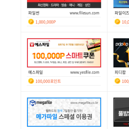
파일썬
www.filesun.com
파일이
1,000,000P
10,
일간
등
록
쿠폰번호
쿠폰받기를 클릭하세요!
쿠폰번호
후 7
일
쿠폰받기
사이트 이동
쿠
예스파일
www.yesfile.com
피디팝
100,000포인트
10
일간
7
쿠폰번호
쿠폰받기를 클릭하세요!
쿠폰번호
쿠폰받기
사이트 이동
쿠