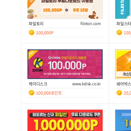
파일토리
filetori.com
파일스
100,000P
10
일간
등
록
쿠폰번호
쿠폰받기를 클릭하세요!
쿠폰번호
후 7
쿠폰받기
사이트 이동
쿠
케이디스크
www.kdisk.co.kr
쉐어박
100,000포인트
20
일간
7
쿠폰번호
쿠폰받기를 클릭하세요!
쿠폰번호
쿠폰받기
사이트 이동
쿠