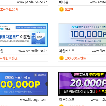
비
www.pandalive.co.kr
애니툰
www.anyto
30+하트20개
5코인
일간
일간
무
30
제
일
쿠폰받기를 클릭하세요!
쿠폰번호
쿠폰받기를 클릭하세요!
한
폰받기
사이트 이동
쿠폰받기
사
파일
www.smartfile.co.kr
파일캐스트
www.filec
 무제한이용권
100,000포인트
일간
일간
7
7
쿠폰받기를 클릭하세요!
쿠폰번호
쿠폰받기를 클릭하세요!
폰받기
사이트 이동
쿠폰받기
사
고
www.filebogo.com
미투디스크
www.me2d