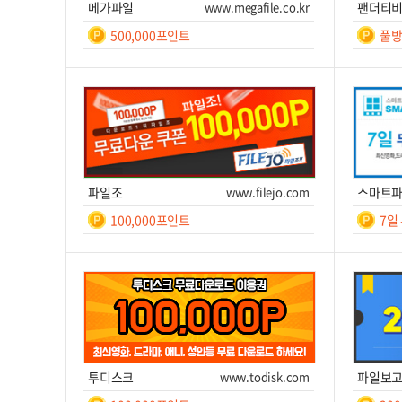
메가파일
www.megafile.co.kr
팬더티
500,000포인트
풀방
일간
7
쿠폰번호
쿠폰받기를 클릭하세요!
쿠폰번호
쿠폰받기
사이트 이동
쿠
파일조
www.filejo.com
스마트
100,000포인트
7일
일간
7
쿠폰번호
쿠폰받기를 클릭하세요!
쿠폰번호
쿠폰받기
사이트 이동
쿠
투디스크
www.todisk.com
파일보