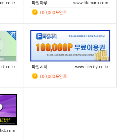
on.co.kr
파일마루
www.filemaru.com
100,000포인트
일간
등
록
쿠폰번호
쿠폰받기를 클릭하세요!
후 7
이트 이동
쿠폰받기
사이트 이동
ast.co.kr
파일시티
www.filecity.co.kr
100,000포인트
일간
7
쿠폰번호
쿠폰받기를 클릭하세요!
이트 이동
쿠폰받기
사이트 이동
isk.com