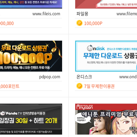
즈
www.fileis.com
파일몽
www.filem
000,000
100,000P
일간
일간
7
등
록
쿠폰받기를 클릭하세요!
쿠폰번호
쿠폰받기를 클릭하세요!
후 7
폰받기
사이트 이동
쿠폰받기
사
pdpop.com
온디스크
www.ondi
0,000포인트
7일 무제한이용권
일간
일간
10
7
쿠폰받기를 클릭하세요!
쿠폰번호
쿠폰받기를 클릭하세요!
폰받기
사이트 이동
쿠폰받기
사