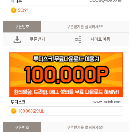
애니툰
www.anytoon.co.kr
5코인
일간
30
일
쿠폰번호
쿠폰받기를 클릭하세요!
쿠폰받기
사이트 이동
투디스크
www.todisk.com
100,000포인트
일간
7일
쿠폰번호
쿠폰받기를 클릭하세요!