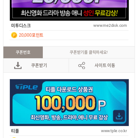
미투디스크
www.me2disk.com
20,000포인트
일간
7
쿠폰번호
쿠폰받기를 클릭하세요!
쿠폰받기
사이트 이동
티플
www.tple.co.kr