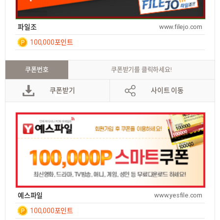
파일조
www.filejo.com
100,000포인트
일간
7
쿠폰번호
쿠폰받기를 클릭하세요!
쿠폰받기
사이트 이동
예스파일
www.yesfile.com
100,000포인트