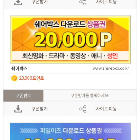
쿠폰받기
사이트 이동
쉐어박스
www.sharebox.co.kr
20,000포인트
일간
7
쿠폰번호
쿠폰받기를 클릭하세요!
쿠폰받기
사이트 이동