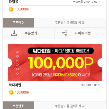
파일몽
www.filemong.com
100,000P
일간
등
록
쿠폰번호
쿠폰받기를 클릭하세요!
후 7
쿠폰받기
사이트 이동
싸다파일
ssadafile.com
100,000P
일간
등
록
쿠폰번호
쿠폰받기를 클릭하세요!