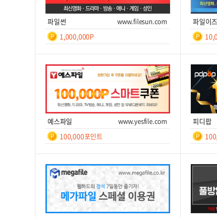
파일썬
www.filesun.com
파일이
1,000,000P
10,
일간
등
록
쿠폰번호
쿠폰받기를 클릭하세요!
쿠폰번호
후 7
일
쿠폰받기
사이트 이동
쿠
예스파일
www.yesfile.com
피디팝
100,000포인트
10
일간
7
쿠폰번호
쿠폰받기를 클릭하세요!
쿠폰번호
쿠폰받기
사이트 이동
쿠