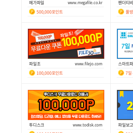
메가파일
www.megafile.co.kr
팬더티
500,000포인트
풀방
일간
7
쿠폰번호
쿠폰받기를 클릭하세요!
쿠폰번호
쿠폰받기
사이트 이동
쿠
파일조
www.filejo.com
스마트
100,000포인트
7일
일간
7
쿠폰번호
쿠폰받기를 클릭하세요!
쿠폰번호
쿠폰받기
사이트 이동
쿠
투디스크
www.todisk.com
파일보