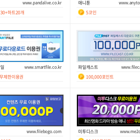
비
www.pandalive.co.kr
애니툰
www.anyto
30+하트20개
5코인
일간
일간
무
30
제
일
쿠폰받기를 클릭하세요!
쿠폰번호
쿠폰받기를 클릭하세요!
한
폰받기
사이트 이동
쿠폰받기
사
파일
www.smartfile.co.kr
파일캐스트
www.filec
 무제한이용권
100,000포인트
일간
일간
7
7
쿠폰받기를 클릭하세요!
쿠폰번호
쿠폰받기를 클릭하세요!
폰받기
사이트 이동
쿠폰받기
사
고
www.filebogo.com
미투디스크
www.me2d