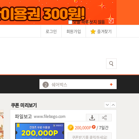
빅파일
www.bigfile.co.kr
100,000
/ 7일간
오늘 하루 보지 않음
쿠폰받기를 클릭하세요!
로그인
회원가입
즐겨찾기
싸다파일
ssadafile.com
100,000P
/ 등록후 7일간
쿠폰받기를 클릭하세요!
미투디스크
쉐어박스
www.sharebox.co.kr
쉐어박스
20,000
/ 7일간
티플
쿠폰받기를 클릭하세요!
온디스크
쿠폰 미리보기
애플파일
파일보고
www.filebogo.com
파일캐스트
200,000P
/ 7일간
베가디스크
쿠폰받기를 클릭하세요!