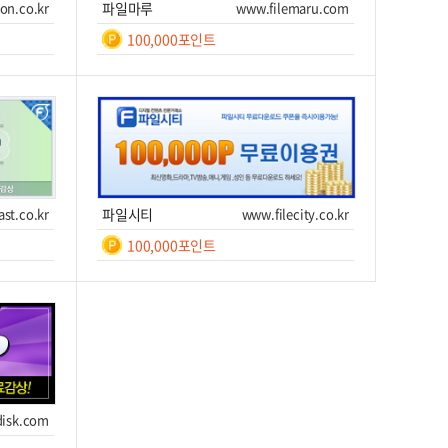
on.co.kr
파일마루
www.filemaru.com
100,000포인트
일간
등
록
쿠폰번호
쿠폰받기를 클릭하세요!
후 7
이트 이동
쿠폰받기
사이트 이동
ast.co.kr
파일시티
www.filecity.co.kr
100,000포인트
일간
7
쿠폰번호
쿠폰받기를 클릭하세요!
이트 이동
쿠폰받기
사이트 이동
isk.com