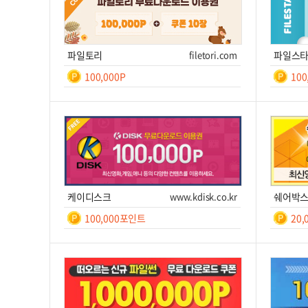
파일토리
filetori.com
파일스
100,000P
10
일간
등
록
쿠폰번호
쿠폰받기를 클릭하세요!
쿠폰번호
후 7
쿠폰받기
사이트 이동
쿠
케이디스크
www.kdisk.co.kr
쉐어박
100,000포인트
20
일간
7
쿠폰번호
쿠폰받기를 클릭하세요!
쿠폰번호
쿠폰받기
사이트 이동
쿠