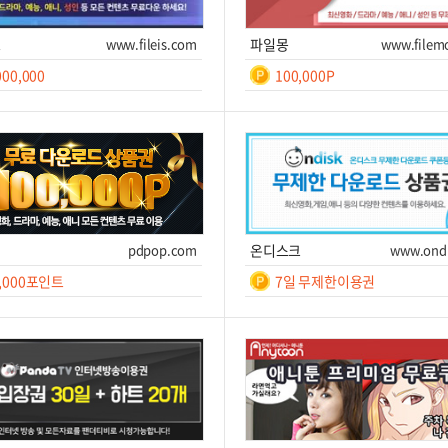
즈
www.fileis.com
파일몽
www.filem
000,000
100,000P
일간
일간
7
등
록
쿠폰받기를 클릭하세요!
쿠폰번호
쿠폰받기를 클릭하세요!
후 7
폰받기
사이트 이동
쿠폰받기
사
pdpop.com
온디스크
www.ondi
0,000포인트
7일 무제한이용권
일간
일간
10
7
쿠폰받기를 클릭하세요!
쿠폰번호
쿠폰받기를 클릭하세요!
폰받기
사이트 이동
쿠폰받기
사