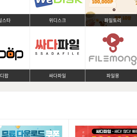
일스타
위디스크
파일토리
피디팝
싸다파일
파일몽