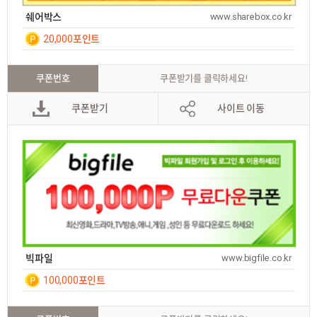
쉐어박스
www.sharebox.co.kr
20,000포인트
일간
7
쿠폰번호
쿠폰받기를 클릭하세요!
쿠폰받기
사이트 이동
빅파일
www.bigfile.co.kr
100,000포인트
일간
7