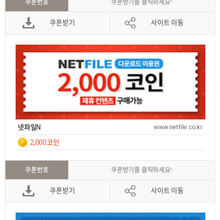
쿠폰번호
쿠폰받기를 클릭하세요!
쿠폰받기
사이트 이동
넷파일N
www.netfile.co.kr
2,000코인
일간
등
록
쿠폰번호
쿠폰받기를 클릭하세요!
후 7
쿠폰받기
사이트 이동