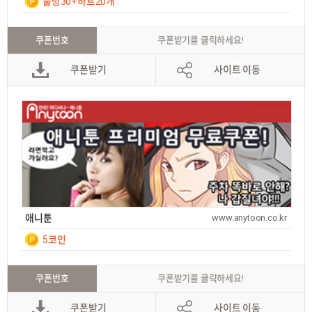
풀방30+하트20개
일간
무
제
쿠폰번호
쿠폰받기를 클릭하세요!
한
쿠폰받기
사이트 이동
애니툰
www.anytoon.co.kr
5코인
일간
30
일
쿠폰번호
쿠폰받기를 클릭하세요!
쿠폰받기
사이트 이동