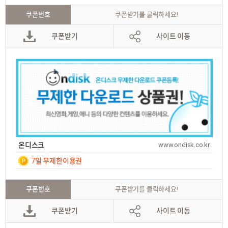
10
쿠폰번호
쿠폰받기를 클릭하세요!
쿠폰받기
사이트 이동
온디스크
www.ondisk.co.kr
7일 무제한이용권
일간
7
쿠폰번호
쿠폰받기를 클릭하세요!
쿠폰받기
사이트 이동