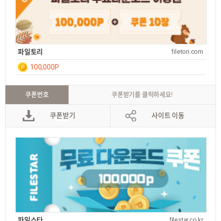
파일토리
filetori.com
100,000P
일간
등
록
쿠폰번호
쿠폰받기를 클릭하세요!
후 7
쿠폰받기
사이트 이동
파일스타
filestar.co.kr