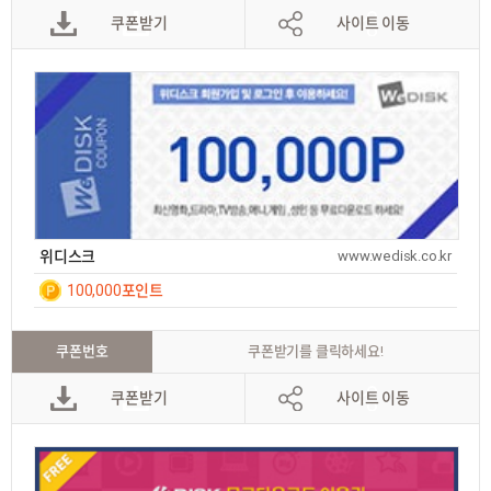
쿠폰받기
사이트 이동
위디스크
www.wedisk.co.kr
100,000포인트
일간
7
쿠폰번호
쿠폰받기를 클릭하세요!
쿠폰받기
사이트 이동