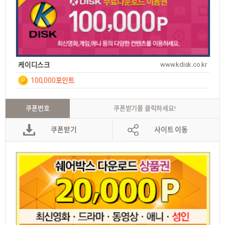
케이디스크
www.kdisk.co.kr
100,000포인트
일간
7
쿠폰번호
쿠폰받기를 클릭하세요!
쿠폰받기
사이트 이동