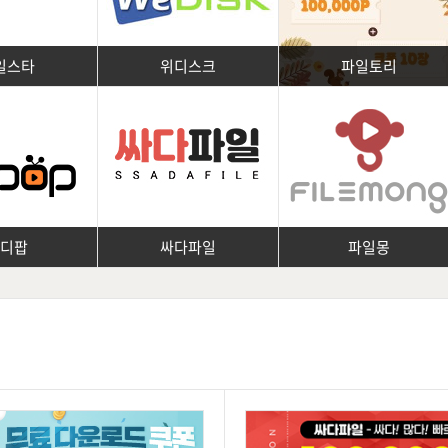
일스타
위디스크
파일토리
피디팝
싸다파일
파일몽