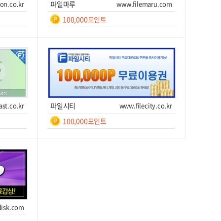
on.co.kr
파일마루
www.filemaru.com
100,000포인트
일간
등
록
쿠폰번호
쿠폰받기를 클릭하세요!
후 7
이트 이동
쿠폰받기
사이트 이동
ast.co.kr
파일시티
www.filecity.co.kr
100,000포인트
일간
7
쿠폰번호
쿠폰받기를 클릭하세요!
이트 이동
쿠폰받기
사이트 이동
isk.com