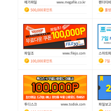
메가파일
www.megafile.co.kr
팬더티
500,000포인트
풀방
일간
7
쿠폰번호
쿠폰받기를 클릭하세요!
쿠폰번호
쿠폰받기
사이트 이동
쿠
파일조
www.filejo.com
스마트
100,000포인트
7일
일간
7
쿠폰번호
쿠폰받기를 클릭하세요!
쿠폰번호
쿠폰받기
사이트 이동
쿠
투디스크
www.todisk.com
파일보