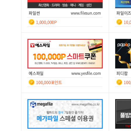
파일썬
www.filesun.com
파일이
1,000,000P
10,
일간
등
록
쿠폰번호
쿠폰받기를 클릭하세요!
쿠폰번호
후 7
일
쿠폰받기
사이트 이동
쿠
예스파일
www.yesfile.com
피디팝
100,000포인트
10
일간
7
쿠폰번호
쿠폰받기를 클릭하세요!
쿠폰번호
쿠폰받기
사이트 이동
쿠