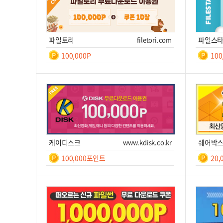
파일토리
filetori.com
파일스
100,000P
10
일간
등
록
쿠폰번호
쿠폰받기를 클릭하세요!
쿠폰번호
후 7
쿠폰받기
사이트 이동
쿠
케이디스크
www.kdisk.co.kr
쉐어박
100,000포인트
20
일간
7
쿠폰번호
쿠폰받기를 클릭하세요!
쿠폰번호
쿠폰받기
사이트 이동
쿠