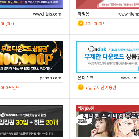
즈
www.fileis.com
파일몽
www.filem
000,000
100,000P
일간
일간
7
등
록
쿠폰받기를 클릭하세요!
쿠폰번호
쿠폰받기를 클릭하세요!
후 7
폰받기
사이트 이동
쿠폰받기
사
pdpop.com
온디스크
www.ondi
0,000포인트
7일 무제한이용권
일간
일간
10
7
쿠폰받기를 클릭하세요!
쿠폰번호
쿠폰받기를 클릭하세요!
폰받기
사이트 이동
쿠폰받기
사