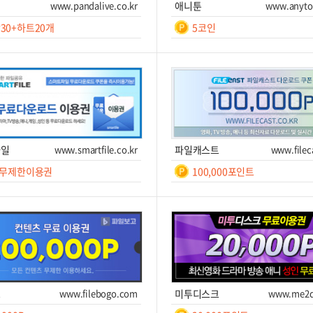
비
www.pandalive.co.kr
애니툰
www.anyto
30+하트20개
5코인
일간
일간
무
30
제
일
쿠폰받기를 클릭하세요!
쿠폰번호
쿠폰받기를 클릭하세요!
한
폰받기
사이트 이동
쿠폰받기
사
파일
www.smartfile.co.kr
파일캐스트
www.filec
 무제한이용권
100,000포인트
일간
일간
7
7
쿠폰받기를 클릭하세요!
쿠폰번호
쿠폰받기를 클릭하세요!
폰받기
사이트 이동
쿠폰받기
사
고
www.filebogo.com
미투디스크
www.me2d