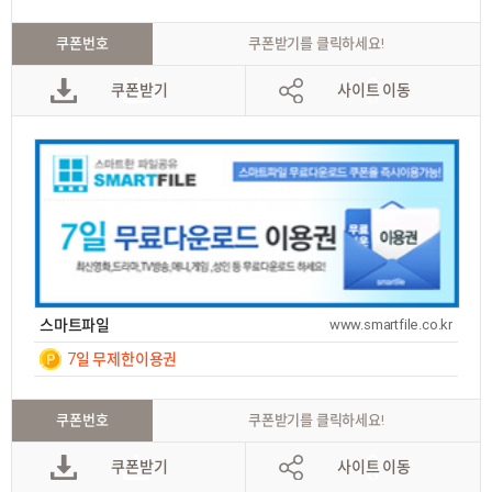
일간
7
쿠폰번호
쿠폰받기를 클릭하세요!
쿠폰받기
사이트 이동
스마트파일
www.smartfile.co.kr
7일 무제한이용권
일간
7
쿠폰번호
쿠폰받기를 클릭하세요!
쿠폰받기
사이트 이동