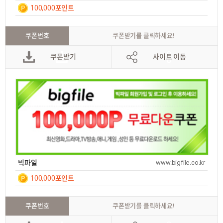
100,000포인트
일간
7
쿠폰번호
쿠폰받기를 클릭하세요!
쿠폰받기
사이트 이동
빅파일
www.bigfile.co.kr
100,000포인트
일간
7
쿠폰번호
쿠폰받기를 클릭하세요!