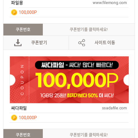
파일몽
www.filemong.com
100,000P
일간
등
록
쿠폰번호
쿠폰받기를 클릭하세요!
후 7
쿠폰받기
사이트 이동
싸다파일
ssadafile.com
100,000P
일간
등
록
쿠폰번호
쿠폰받기를 클릭하세요!