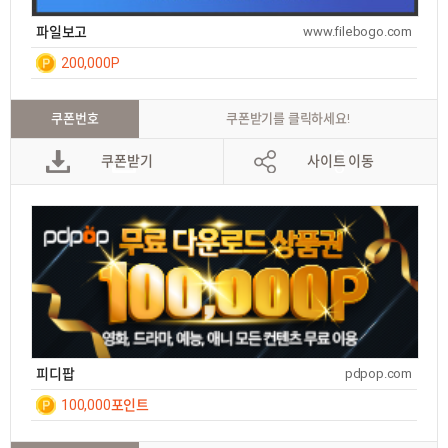
파일보고
www.filebogo.com
200,000P
일간
7
쿠폰번호
쿠폰받기를 클릭하세요!
쿠폰받기
사이트 이동
피디팝
pdpop.com
100,000포인트
일간
10