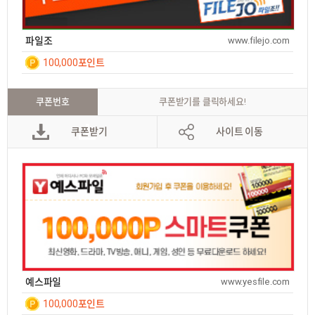
파일조
www.filejo.com
100,000포인트
일간
7
쿠폰번호
쿠폰받기를 클릭하세요!
쿠폰받기
사이트 이동
예스파일
www.yesfile.com
100,000포인트