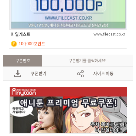
파일캐스트
www.filecast.co.kr
100,000포인트
일간
7
쿠폰번호
쿠폰받기를 클릭하세요!
쿠폰받기
사이트 이동