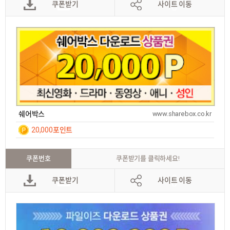
쿠폰받기
사이트 이동
쉐어박스
www.sharebox.co.kr
20,000포인트
일간
7
쿠폰번호
쿠폰받기를 클릭하세요!
쿠폰받기
사이트 이동