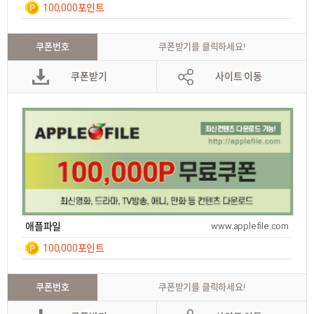
100,000포인트
일간
7
쿠폰번호
쿠폰받기를 클릭하세요!
쿠폰받기
사이트 이동
애플파일
www.applefile.com
100,000포인트
일간
7
쿠폰번호
쿠폰받기를 클릭하세요!