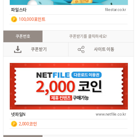
파일스타
filestar.co.kr
100,000포인트
일간
7
쿠폰번호
쿠폰받기를 클릭하세요!
쿠폰받기
사이트 이동
넷파일N
www.netfile.co.kr
2,000코인
일간
등