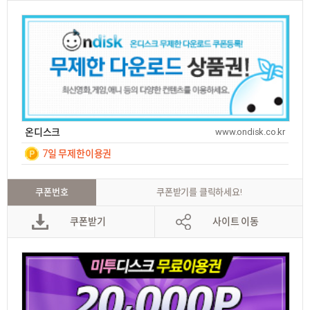
온디스크
www.ondisk.co.kr
7일 무제한이용권
일간
7
쿠폰번호
쿠폰받기를 클릭하세요!
쿠폰받기
사이트 이동