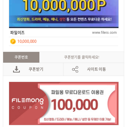
파일이즈
www.fileis.com
10,000,000
일간
7
쿠폰번호
쿠폰받기를 클릭하세요!
쿠폰받기
사이트 이동