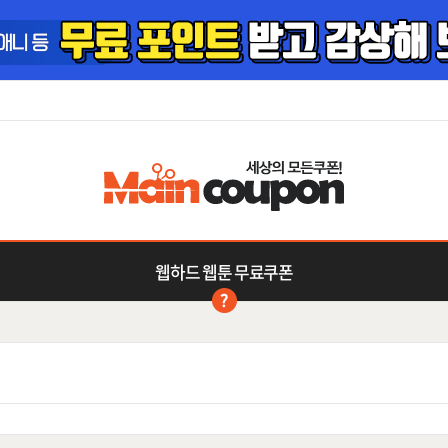
웹하드 웹툰 무료쿠폰