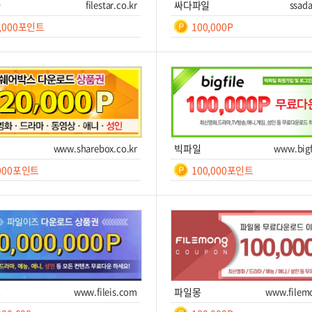
타
filestar.co.kr
싸다파일
ssada
0,000포인트
100,000P
일간
일간
7
등
록
쿠폰받기를 클릭하세요!
쿠폰번호
쿠폰받기를 클릭하세요!
후 7
폰받기
사이트 이동
쿠폰받기
사
스
www.sharebox.co.kr
빅파일
www.bigf
,000포인트
100,000포인트
일간
일간
7
7
쿠폰받기를 클릭하세요!
쿠폰번호
쿠폰받기를 클릭하세요!
폰받기
사이트 이동
쿠폰받기
사
즈
www.fileis.com
파일몽
www.filem