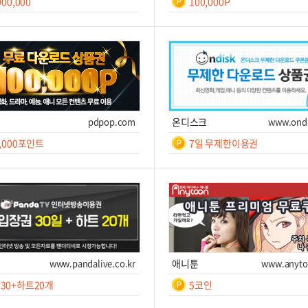
000,000
100,000P
일간
일간
7
등
록
쿠폰받기를 클릭하세요!
쿠폰번호
쿠폰받기를 클릭하세요!
후 7
폰받기
사이트 이동
쿠폰받기
사
pdpop.com
온디스크
www.ondi
0,000포인트
7일 무제한이용권
일간
일간
10
7
쿠폰받기를 클릭하세요!
쿠폰번호
쿠폰받기를 클릭하세요!
폰받기
사이트 이동
쿠폰받기
사
비
www.pandalive.co.kr
애니툰
www.anyto
30+하트20개
5코인
일간
일간
무
30