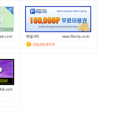
록
쿠폰번호
쿠폰받기를 클릭하세요!
후 7
이트 이동
쿠폰받기
사이트 이동
ast.co.kr
파일시티
www.filecity.co.kr
100,000포인트
일간
7
쿠폰번호
쿠폰받기를 클릭하세요!
이트 이동
쿠폰받기
사이트 이동
isk.com