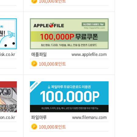
100,000포인트
일간
7
쿠폰번호
쿠폰받기를 클릭하세요!
이트 이동
쿠폰받기
사이트 이동
sk.co.kr
애플파일
www.applefile.com
100,000포인트
일간
7
쿠폰번호
쿠폰받기를 클릭하세요!
이트 이동
쿠폰받기
사이트 이동
on.co.kr
파일마루
www.filemaru.com
100,000포인트
일간
등