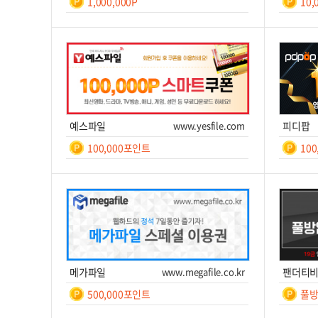
1,000,000P
10,
일간
등
록
쿠폰번호
쿠폰받기를 클릭하세요!
쿠폰번호
후 7
일
쿠폰받기
사이트 이동
쿠
예스파일
www.yesfile.com
피디팝
100,000포인트
10
일간
7
쿠폰번호
쿠폰받기를 클릭하세요!
쿠폰번호
쿠폰받기
사이트 이동
쿠
메가파일
www.megafile.co.kr
팬더티
500,000포인트
풀방
일간
7