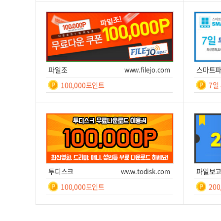
쿠폰번호
쿠폰받기를 클릭하세요!
쿠폰번호
쿠폰받기
사이트 이동
쿠
파일조
www.filejo.com
스마트
100,000포인트
7일
일간
7
쿠폰번호
쿠폰받기를 클릭하세요!
쿠폰번호
쿠폰받기
사이트 이동
쿠
투디스크
www.todisk.com
파일보
100,000포인트
200
일간
7일
쿠폰번호
쿠폰받기를 클릭하세요!
쿠폰번호