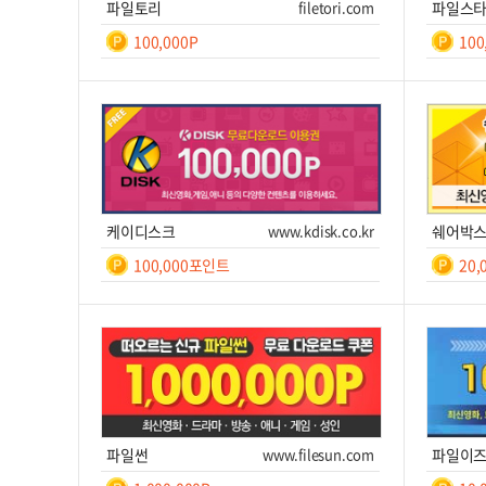
파일토리
filetori.com
파일스
100,000P
10
일간
등
록
쿠폰번호
쿠폰받기를 클릭하세요!
쿠폰번호
후 7
쿠폰받기
사이트 이동
쿠
케이디스크
www.kdisk.co.kr
쉐어박
100,000포인트
20
일간
7
쿠폰번호
쿠폰받기를 클릭하세요!
쿠폰번호
쿠폰받기
사이트 이동
쿠
파일썬
www.filesun.com
파일이